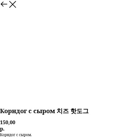
Корндог с сыром 치즈 핫도그
150,00
р.
Корндог с сыром.