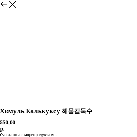
Хемуль Калькуксу 해물칼둑수
550,00
р.
Суп-лапша с морепродуктами.